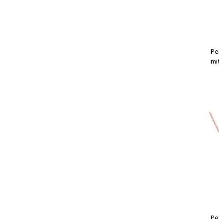
Pe
mi
Pe