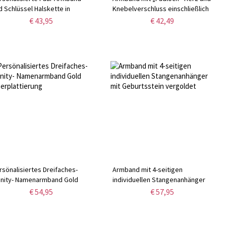
d Schlüssel Halskette in
Knebelverschluss einschließlich
tgold
kostenloser filigraner
€ 43,95
€ 42,49
Geschenkschachtel
rsönalisiertes Dreifaches-
Armband mit 4-seitigen
finity- Namenarmband Gold
individuellen Stangenanhänger
lberplattierung
mit Geburtsstein vergoldet
€ 54,95
€ 57,95