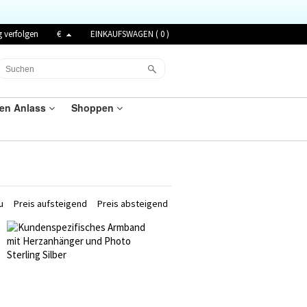
g verfolgen
€
EINKAUFSWAGEN (
0
)
den Anlass
Shoppen
u
Preis aufsteigend
Preis absteigend