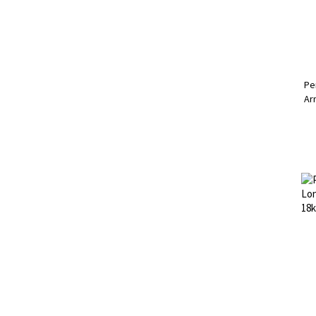
Pe
Ar
Ro