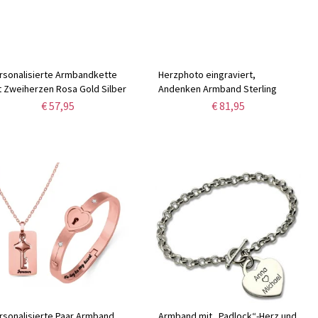
rsonalisierte Armbandkette
Herzphoto eingraviert,
t Zweiherzen Rosa Gold Silber
Andenken Armband Sterling
Silber
€ 57,95
€ 81,95
rsonalisierte Paar Armband
Armband mit „Padlock“-Herz und